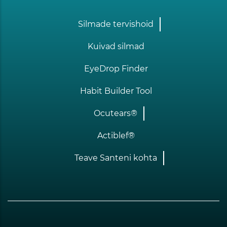
Footer
Silmade tervishoid
one
Kuivad silmad
EyeDrop Finder
Habit Builder Tool
Ocutears®
Actiblef®
Teave Santeni kohta