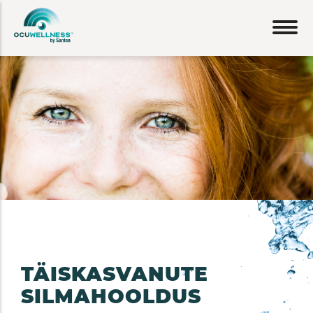
Liigu
edasi
põhisisu
juurde
TÄISKASVANUTE
SILMAHOOLDUS