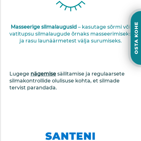
OSTA KOHE
Masseerige silmalaugusid
– kasutage sõrmi või
vatitupsu silmalaugude õrnaks masseerimiseks
ja rasu launäärmetest välja surumiseks.
Lugege
nägemise
säilitamise ja regulaarsete
silmakontrollide olulisuse kohta, et silmade
tervist parandada.
SANTENI