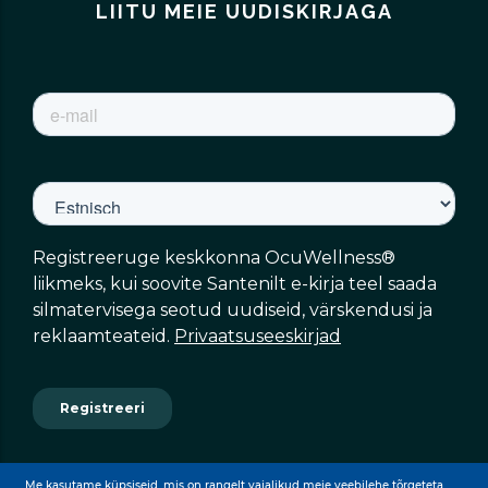
LIITU MEIE UUDISKIRJAGA
Me kasutame küpsiseid, mis on rangelt vajalikud meie veebilehe tõrgeteta