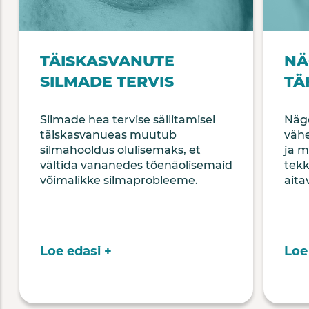
TÄISKASVANUTE
NÄ
SILMADE TERVIS
TÄ
Silmade hea tervise säilitamisel
Näge
täiskasvanueas muutub
väh
silmahooldus olulisemaks, et
ja 
vältida vananedes tõenäolisemaid
tekk
võimalikke silmaprobleeme.
aita
Loe edasi +
Loe