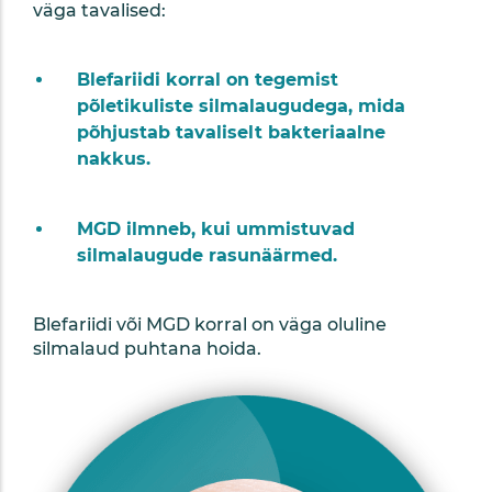
väga tavalised:
Blefariidi korral on tegemist
põletikuliste silmalaugudega, mida
põhjustab tavaliselt bakteriaalne
nakkus.
MGD ilmneb, kui ummistuvad
silmalaugude rasunäärmed.
Blefariidi või MGD korral on väga oluline
silmalaud puhtana hoida.