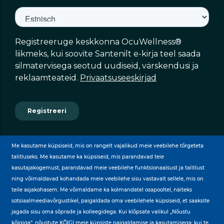
Me kasutame küpsiseid, mis on rangelt vajalikud meie veebilehe tõrgeteta
talitluseks. Me kasutame ka küpsiseid, mis parandavad teie
kasutajakogemust, parandavad meie veebilehe funktsionaalsust ja talitlust
ning võimaldavad kohandada meie veebilehe sisu vastavalt sellele, mis on
teile asjakohasem. Me võimaldame ka kolmandatel osapooltel, näiteks
BY
sotsiaalmeediavõrgustikel, paigaldada oma veebilehele küpsiseid, et saaksite
jagada sisu oma sõprade ja kolleegidega. Kui klõpsate valikul „Nõustu
kõigiga“, nõustute KÕIGI meie küpsiste paigaldamise ja kasutamisega; kui te