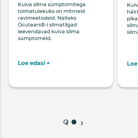
Kuiva silma sümptomitega
Kui
toimetulekuks on mitmeid
häir
ravimeetodeid. Näiteks
pika
Ocutears®-i silmatilgad
silm
leevendavad kuiva silma
silm
sümptomeid.
Loe edasi +
Loe
‹
›