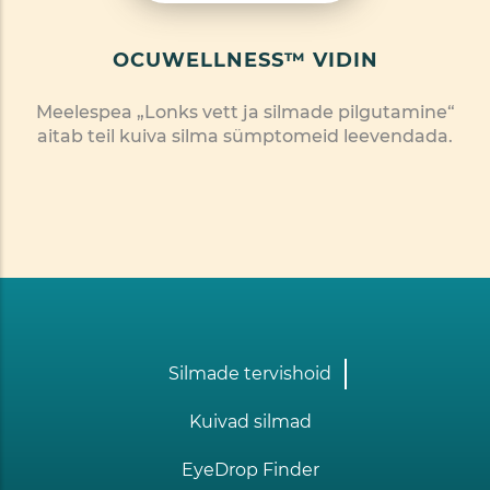
OCUWELLNESS™ VIDIN
Meelespea „Lonks vett ja silmade pilgutamine“
aitab teil kuiva silma sümptomeid leevendada.
Footer
Silmade tervishoid
one
Kuivad silmad
EyeDrop Finder