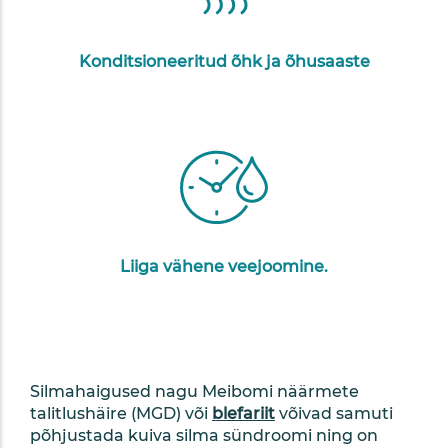
Konditsioneeritud õhk ja õhusaaste
Liiga vähene veejoomine.
Silmahaigused nagu Meibomi näärmete
talitlushäire (MGD) või
blefariit
võivad samuti
põhjustada kuiva silma sündroomi ning on