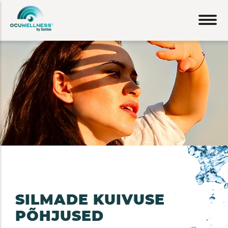
Liigu
edasi
põhisisu
juurde
SILMADE KUIVUSE
PÕHJUSED