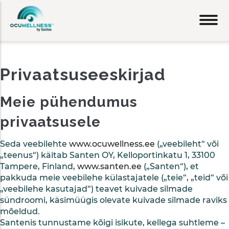
Liigu
edasi
põhisisu
juurde
Privaatsuseeskirjad
Meie pühendumus
privaatsusele
Seda veebilehte
www.ocuwellness.ee
(„veebileht“ või
„teenus“) käitab Santen OY, Kelloportinkatu 1, 33100
Tampere, Finland,
www.santen.ee
(„Santen“), et
pakkuda meie veebilehe külastajatele („teie“, „teid“ või
„veebilehe kasutajad“) teavet kuivade silmade
sündroomi, käsimüügis olevate kuivade silmade raviks
mõeldud.
Santenis tunnustame kõigi isikute, kellega suhtleme –