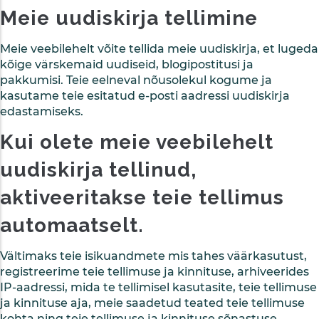
Meie uudiskirja tellimine
Meie veebilehelt võite tellida meie uudiskirja, et lugeda
kõige värskemaid uudiseid, blogipostitusi ja
pakkumisi. Teie eelneval nõusolekul kogume ja
kasutame teie esitatud e-posti aadressi uudiskirja
edastamiseks.
Kui olete meie veebilehelt
uudiskirja tellinud,
aktiveeritakse teie tellimus
automaatselt.
Vältimaks teie isikuandmete mis tahes väärkasutust,
registreerime teie tellimuse ja kinnituse, arhiveerides
IP-aadressi, mida te tellimisel kasutasite, teie tellimuse
ja kinnituse aja, meie saadetud teated teie tellimuse
kohta ning teie tellimuse ja kinnituse sõnastuse.