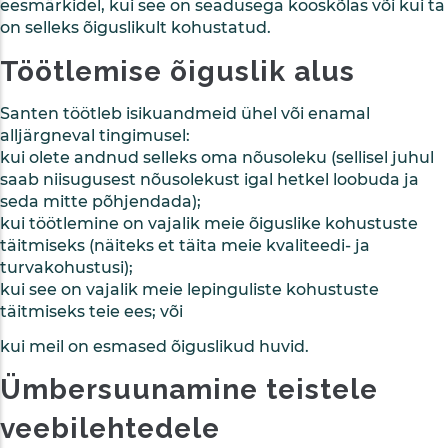
eesmärkidel, kui see on seadusega kooskõlas või kui ta
on selleks õiguslikult kohustatud.
Töötlemise õiguslik alus
Santen töötleb isikuandmeid ühel või enamal
alljärgneval tingimusel:
kui olete andnud selleks oma nõusoleku (sellisel juhul
saab niisugusest nõusolekust igal hetkel loobuda ja
seda mitte põhjendada);
kui töötlemine on vajalik meie õiguslike kohustuste
täitmiseks (näiteks et täita meie kvaliteedi- ja
turvakohustusi);
kui see on vajalik meie lepinguliste kohustuste
täitmiseks teie ees; või
kui meil on esmased õiguslikud huvid.
Ümbersuunamine teistele
veebilehtedele