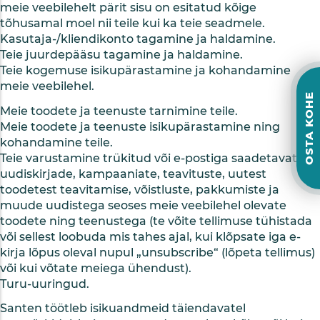
meie veebilehelt pärit sisu on esitatud kõige
tõhusamal moel nii teile kui ka teie seadmele.
Kasutaja-/kliendikonto tagamine ja haldamine.
Teie juurdepääsu tagamine ja haldamine.
Teie kogemuse isikupärastamine ja kohandamine
meie veebilehel.
OSTA KOHE
Meie toodete ja teenuste tarnimine teile.
Meie toodete ja teenuste isikupärastamine ning
kohandamine teile.
Teie varustamine trükitud või e-postiga saadetavate
uudiskirjade, kampaaniate, teavituste, uutest
toodetest teavitamise, võistluste, pakkumiste ja
muude uudistega seoses meie veebilehel olevate
toodete ning teenustega (te võite tellimuse tühistada
või sellest loobuda mis tahes ajal, kui klõpsate iga e-
kirja lõpus oleval nupul „unsubscribe“ (lõpeta tellimus)
või kui võtate meiega ühendust).
Turu-uuringud.
Santen töötleb isikuandmeid täiendavatel