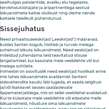
sealhulgas patsientide, avaliku elu tegelaste,
tervishoiutöötajate ja äripartneritega seotud
isikuandmete kaitse olulisust ning oleme nende
kaitsele täielikult pühendunud.
Sissejuhatus
Need privaatsuseeskirjad („eeskirjad“) määravad,
kuidas Santen kogub, töötleb ja turvab meiega
suhelnud isikute isikuandmeid. Need eeskirjad on
mõeldud juhendama teid teavitatud otsuse
langetamisel, kui kasutate meie veebilehte või kui
meiega suhtlete.
Inimestel on soovituslik need eeskirjad hoolikalt enne
mis tahes isikuandmete avaldamist Santeni
sidevahendite kaudu läbi lugeda, et saada selgitusi
ja/või lisateavet seoses saadaolevate
õppematerjalidega, mis on sellel veebilehel avaldatud.
Kui te külastate meie veebilehte või edastate meile
isikuandmeid, nõustute oma isikuandmete
kasutamise ja avaldamisega, nagu see on sätestatud