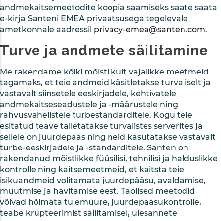
andmekaitsemeetodite koopia saamiseks saate saata
e-kirja Santeni EMEA privaatsusega tegelevale
ametkonnale aadressil
privacy-emea@santen.com
.
Turve ja andmete säilitamine
Me rakendame kõiki mõistlikult vajalikke meetmeid
tagamaks, et teie andmeid käsitletakse turvaliselt ja
vastavalt siinsetele eeskirjadele, kehtivatele
andmekaitseseadustele ja -määrustele ning
rahvusvahelistele turbestandarditele. Kogu teie
esitatud teave talletatakse turvalistes serverites ja
sellele on juurdepääs ning neid kasutatakse vastavalt
turbe-eeskirjadele ja -standarditele. Santen on
rakendanud mõistlikke füüsilisi, tehnilisi ja halduslikke
kontrolle ning kaitsemeetmeid, et kaitsta teie
isikuandmeid volitamata juurdepääsu, avaldamise,
muutmise ja hävitamise eest. Taolised meetodid
võivad hõlmata tulemüüre, juurdepääsukontrolle,
teabe krüpteerimist säilitamisel, ülesannete