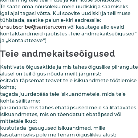
Te saate oma nõusoleku meie uudiskirja saamiseks
igal ajal tagasi võtta. Kui soovite uudiskirja tellimuse
tühistada, saatke palun e-kiri aadressile:
unsubscribe@santen.com
või kasutage allolevaid
kontaktandmeid (jaotistes „Teie andmekaitseõigused“
ja „Kontaktteave“)
Teie andmekaitseõigused
Kehtivate õigusaktide ja mis tahes õiguslike piirangute
alusel on teil õigus nõuda meilt järgmist:
esitada täpsemat teavet teie isikuandmete töötlemise
kohta;
tagada juurdepääs teie isikuandmetele, mida teie
kohta säilitame;
parandada mis tahes ebatäpsused meie säilitatavates
isikuandmetes, mis on tõendatult ebatäpsed või
mittetäielikud;
kustutada igasugused isikuandmed, mille
kasutamiseks pole meil enam õiguslikku alust;