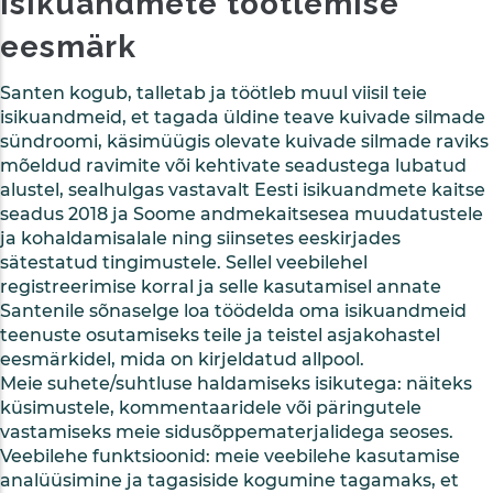
Isikuandmete töötlemise
eesmärk
Santen kogub, talletab ja töötleb muul viisil teie
isikuandmeid, et tagada üldine teave kuivade silmade
sündroomi, käsimüügis olevate kuivade silmade raviks
mõeldud ravimite või kehtivate seadustega lubatud
alustel, sealhulgas vastavalt Eesti isikuandmete kaitse
seadus 2018 ja Soome andmekaitsesea muudatustele
ja kohaldamisalale ning siinsetes eeskirjades
sätestatud tingimustele. Sellel veebilehel
registreerimise korral ja selle kasutamisel annate
Santenile sõnaselge loa töödelda oma isikuandmeid
teenuste osutamiseks teile ja teistel asjakohastel
eesmärkidel, mida on kirjeldatud allpool.
Meie suhete/suhtluse haldamiseks isikutega: näiteks
küsimustele, kommentaaridele või päringutele
vastamiseks meie sidusõppematerjalidega seoses.
Veebilehe funktsioonid: meie veebilehe kasutamise
analüüsimine ja tagasiside kogumine tagamaks, et