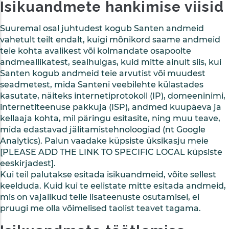
Isikuandmete hankimise viisid
Suuremal osal juhtudest kogub Santen andmeid
vahetult teilt endalt, kuigi mõnikord saame andmeid
teie kohta avalikest või kolmandate osapoolte
andmeallikatest, sealhulgas, kuid mitte ainult siis, kui
Santen kogub andmeid teie arvutist või muudest
seadmetest, mida Santeni veebilehte külastades
kasutate, näiteks internetiprotokoll (IP), domeeninimi,
internetiteenuse pakkuja (ISP), andmed kuupäeva ja
kellaaja kohta, mil päringu esitasite, ning muu teave,
mida edastavad jälitamistehnoloogiad (nt Google
Analytics). Palun vaadake küpsiste üksikasju meie
[PLEASE ADD THE LINK TO SPECIFIC LOCAL küpsiste
eeskirjadest].
Kui teil palutakse esitada isikuandmeid, võite sellest
keelduda. Kuid kui te eelistate mitte esitada andmeid,
mis on vajalikud teile lisateenuste osutamisel, ei
pruugi me olla võimelised taolist teavet tagama.