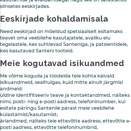
siinsetes eeskirjades.
Eeskirjade kohaldamisala
Need eeskirjad on mõeldud spetsiaalselt esitamaks
teavet oma veebilehe kasutajatele, avaliku elu
tegelastele, kes suhtlevad Santeniga, ja patsientidele,
kes kasutavad Santeni tooteid.
Meie kogutavad isikuandmed
Me võime koguda ja töödelda teie kohta käivaid
isikuandmeid, sealhulgas, kuid mitte ainult järgmisi
andmeid:
üldine identifitseeriv teave ja kontaktandmed, näiteks
nimi, posti- ning e-posti aadress, telefoninumber, kui
esitate päringu Santenile pärast meie veebilehe
külastamist/kasutamist;
äriandmed, näiteks teie ettevõtte aadress, ettevõtte e-
posti aadress, ettevõtte telefoninumbrid,