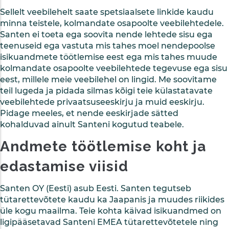
Sellelt veebilehelt saate spetsiaalsete linkide kaudu
minna teistele, kolmandate osapoolte veebilehtedele.
Santen ei toeta ega soovita nende lehtede sisu ega
teenuseid ega vastuta mis tahes moel nendepoolse
isikuandmete töötlemise eest ega mis tahes muude
kolmandate osapoolte veebilehtede tegevuse ega sisu
eest, millele meie veebilehel on lingid. Me soovitame
teil lugeda ja pidada silmas kõigi teie külastatavate
veebilehtede privaatsuseeskirju ja muid eeskirju.
Pidage meeles, et nende eeskirjade sätted
kohalduvad ainult Santeni kogutud teabele.
Andmete töötlemise koht ja
edastamise viisid
Santen OY (Eesti) asub Eesti. Santen tegutseb
tütarettevõtete kaudu ka Jaapanis ja muudes riikides
üle kogu maailma. Teie kohta käivad isikuandmed on
ligipääsetavad Santeni EMEA tütarettevõtetele ning