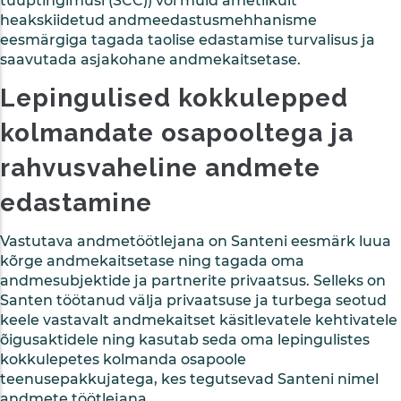
tüüptingimusi (SCC)) või muid ametlikult
heakskiidetud andmeedastusmehhanisme
eesmärgiga tagada taolise edastamise turvalisus ja
saavutada asjakohane andmekaitsetase.
Lepingulised kokkulepped
kolmandate osapooltega ja
rahvusvaheline andmete
edastamine
Vastutava andmetöötlejana on Santeni eesmärk luua
kõrge andmekaitsetase ning tagada oma
andmesubjektide ja partnerite privaatsus. Selleks on
Santen töötanud välja privaatsuse ja turbega seotud
keele vastavalt andmekaitset käsitlevatele kehtivatele
õigusaktidele ning kasutab seda oma lepingulistes
kokkulepetes kolmanda osapoole
teenusepakkujatega, kes tegutsevad Santeni nimel
andmete töötlejana.