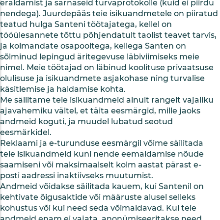
eraldamist ja sarnaseid turvaprotokolle (kuid ei piirdu
nendega). Juurdepääs teie isikuandmetele on piiratud
teatud hulga Santeni töötajatega, kellel on
tööülesannete tõttu põhjendatult taolist teavet tarvis,
ja kolmandate osapooltega, kellega Santen on
sõlminud lepingud äritegevuse läbiviimiseks meie
nimel. Meie töötajad on läbinud koolituse privaatsuse
olulisuse ja isikuandmete asjakohase ning turvalise
käsitlemise ja haldamise kohta.
Me säilitame teie isikuandmeid ainult rangelt vajaliku
ajavahemiku vältel, et täita eesmärgid, mille jaoks
andmeid koguti, ja muudel lubatud seotud
eesmärkidel.
Reklaami ja e-turunduse eesmärgil võime säilitada
teie isikuandmeid kuni nende eemaldamise nõude
saamiseni või maksimaalselt kolm aastat pärast e-
posti aadressi inaktiivseks muutumist.
Andmeid võidakse säilitada kauem, kui Santenil on
kehtivate õigusaktide või määruste alusel selleks
kohustus või kui need seda võimaldavad. Kui teie
andmeid enam ei vajata, anonümiseeritakse need