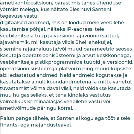
ametikoht/positsioon, pärast mis tahes ühenduse
võtmist meiega, kus näitate üles huvi Santeni
tegevuse vastu;
digitaalsed andmed, mis on loodud meie veebilehe
kasutamise põhjal, näiteks IP-aadress, teie
veebilehitseja tüüp ja versioon, ajavööndi sätted,
ajavahemik, mil kasutaja viibis ühel leheküljel,
sisemine rajaanalüüs ja/või muud parameetrid seoses
kasutaja operatsioonisüsteemi ja arvutikeskkonnaga,
veebilehitseja pistikprogrammide tüübid ja versioonid,
operatsioonisüsteem ja platvorm ning muud küpsiste
abil edastatud andmed. Neid andmeid kogutakse ja
kasutatakse ainult koondandmetena ja mitte vahetut
tuvastamist võimaldaval viisil; neid võidakse kasutada
muu hulgas selleks, et teha kindlaks vastutus
võimalikus kriminaalasjas veebilehe vastu või
ametivõimude päringu korral.
Palun pange tähele, et Santen ei kogu ega töötle teie
finants- ega majandusteavet.