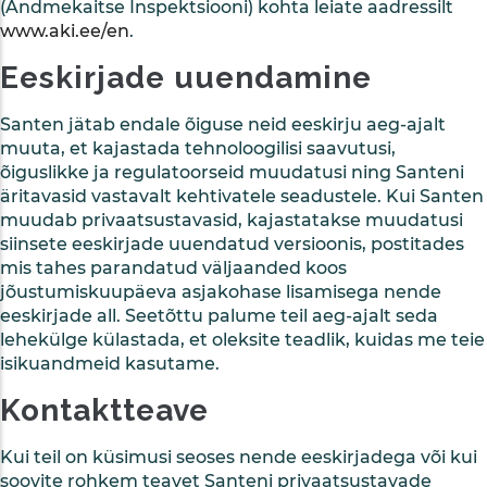
(Andmekaitse Inspektsiooni) kohta leiate aadressilt
www.aki.ee/en
.
Eeskirjade uuendamine
Santen jätab endale õiguse neid eeskirju aeg-ajalt
muuta, et kajastada tehnoloogilisi saavutusi,
õiguslikke ja regulatoorseid muudatusi ning Santeni
äritavasid vastavalt kehtivatele seadustele. Kui Santen
muudab privaatsustavasid, kajastatakse muudatusi
siinsete eeskirjade uuendatud versioonis, postitades
mis tahes parandatud väljaanded koos
jõustumiskuupäeva asjakohase lisamisega nende
eeskirjade all. Seetõttu palume teil aeg-ajalt seda
lehekülge külastada, et oleksite teadlik, kuidas me teie
isikuandmeid kasutame.
Kontaktteave
Kui teil on küsimusi seoses nende eeskirjadega või kui
soovite rohkem teavet Santeni privaatsustavade