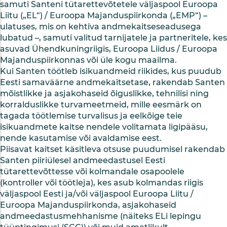
samuti Santeni tütarettevõtetele väljaspool Euroopa
Liitu („EL“) / Euroopa Majanduspiirkonda („EMP“) –
ulatuses, mis on kehtiva andmekaitseseadusega
lubatud –, samuti valitud tarnijatele ja partneritele, kes
asuvad Ühendkuningriigis, Euroopa Liidus / Euroopa
Majanduspiirkonnas või üle kogu maailma.
Kui Santen töötleb isikuandmeid riikides, kus puudub
Eesti samaväärne andmekaitsetase, rakendab Santen
mõistlikke ja asjakohaseid õiguslikke, tehnilisi ning
korralduslikke turvameetmeid, mille eesmärk on
tagada töötlemise turvalisus ja eelkõige teie
isikuandmete kaitse nendele volitamata ligipääsu,
nende kasutamise või avaldamise eest.
Piisavat kaitset käsitleva otsuse puudumisel rakendab
Santen piiriülesel andmeedastusel Eesti
tütarettevõttesse või kolmandale osapoolele
(kontroller või töötleja), kes asub kolmandas riigis
väljaspool Eesti ja/või väljaspool Euroopa Liitu /
Euroopa Majanduspiirkonda, asjakohaseid
andmeedastusmehhanisme (näiteks ELi lepingu