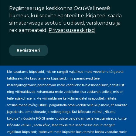
Me kasutame küpsiseid, mis on rangelt vajalikud meie veebilehe tõrgeteta
talitluseks. Me kasutame ka küpsiseid, mis parandavad teie
kasutajakogemust, parandavad meie veebilehe funktsionaalsust ja talitlust
ning võimaldavad kohandada meie veebilehe sisu vastavalt sellele, mis on
teile asjakohasem. Me võimaldame ka kolmandatel osapooltel, näiteks
BY
sotsiaalmeediavõrgustikel, paigaldada oma veebilehele küpsiseid, et saaksite
jagada sisu oma sõprade ja kolleegidega. Kui klõpsate valikul „Nõustu
kõigiga“, nõustute KÕIGI meie küpsiste paigaldamise ja kasutamisega; kui te
klõpsate valikul „Keela kõik“, laaditakse teie seadmesse ainult rangelt
vajalikud küpsised; lisateavet meie küpsiste kasutamise kohta vaadake meie