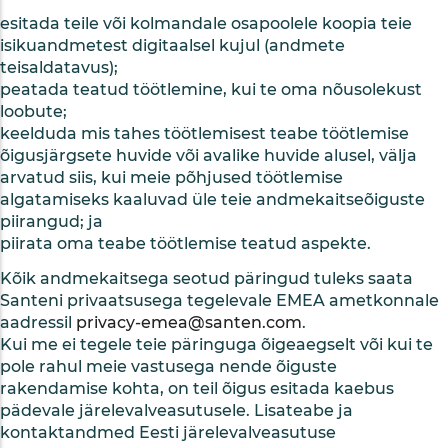
esitada teile või kolmandale osapoolele koopia teie
isikuandmetest digitaalsel kujul (andmete
teisaldatavus);
peatada teatud töötlemine, kui te oma nõusolekust
loobute;
keelduda mis tahes töötlemisest teabe töötlemise
õigusjärgsete huvide või avalike huvide alusel, välja
arvatud siis, kui meie põhjused töötlemise
algatamiseks kaaluvad üle teie andmekaitseõiguste
piirangud; ja
piirata oma teabe töötlemise teatud aspekte.
Kõik andmekaitsega seotud päringud tuleks saata
Santeni privaatsusega tegelevale EMEA ametkonnale
aadressil
privacy-emea@santen.com
.
Kui me ei tegele teie päringuga õigeaegselt või kui te
pole rahul meie vastusega nende õiguste
rakendamise kohta, on teil õigus esitada kaebus
pädevale järelevalveasutusele. Lisateabe ja
kontaktandmed Eesti järelevalveasutuse