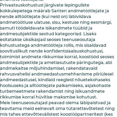
Privaatsuskohustusi järgivate lepinguliste
kokkulepetega määrab Santen andmetöötlejate ja
nende alltöötlejate (kui neid on) läbiviidava
andmetöötluse ulatuse, sisu, kestuse ning eesmärgi,
samuti töödeldavate isikandmete tüübid ja
andmesubjektide seotud kategooriad. Lisaks
esitatakse üksikasjad seoses teenuseosutaja
kohustustega andmetöötleja rollis, mis sisaldavad
soovituslikult nende konfidentsiaalsuskohustusi,
toimimist andmete rikkumise korral, koostööd seoses
andmesubjektide ja ametiasutuste päringutega, abi
andmekaitse mõjuhindamisel, rakendatavaid
rahvusvahelisi andmeedastusmehhanisme piiriülesel
andmeedastusel, kindlaid reegleid nõuetekohaseks
hoolsuseks ja alltöötlejate palkamiseks, asjakohaste
turbemeetmete rakendamist ning isikuandmete
rikkumise korral hüvitise maksmise kohutust.
Meie teenuseosutajad peavad olema läbipaistvad ja
teavitama meid eelnevalt oma tütarettevõtetest ning
mis tahes ettevõttevälistest koostööpartneritest (kes