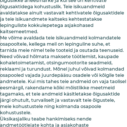
õiguslikke ärieesmärke ja kui see on kehtivate
õigusaktidega kohustuslik. Teie isikuandmeid
avaldatakse ainult vastavalt kehtivatele õigusaktidele
ja teie isikuandmete kaitseks kehtestatakse
lepinguliste kokkulepetega asjakohased
kaitsemeetmed.
Me võime avaldada teie isikuandmeid kolmandatele
osapooltele, kellega meil on lepinguline suhe, et
tarnida meie nimel teile tooteid ja osutada teenuseid.
Need võivad hõlmata maksete töötlemist, kaupade
kohaletoimetamist, otsingumootorite seadmeid,
reklaami ja turundust. Mõnel juhul võivad kolmandad
osapooled vajada juurdepääsu osadele või kõigile teie
andmetele. Kui mis tahes teie andmeid on vaja taolisel
eesmärgil, rakendame kõiki mõistlikke meetmeid
tagamaks, et teie andmeid käsitletakse õigusaktide
järgi ohutult, turvaliselt ja vastavalt teie õigustele,
meie kohustustele ning kolmanda osapoole
kohustustele.
Üksikasjaliku teabe hankimiseks nende
andmetöötlejate kohta ja asjakohaste