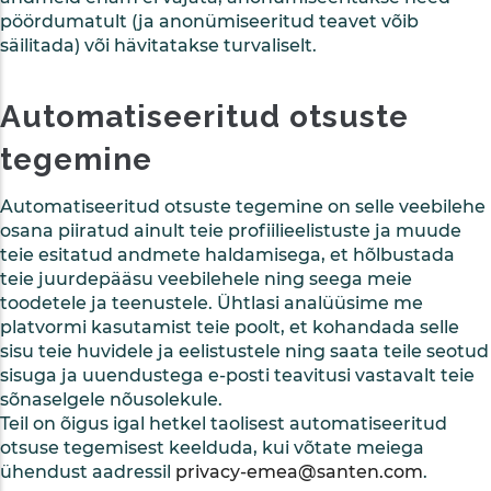
pöördumatult (ja anonümiseeritud teavet võib
säilitada) või hävitatakse turvaliselt.
Automatiseeritud otsuste
tegemine
Automatiseeritud otsuste tegemine on selle veebilehe
osana piiratud ainult teie profiilieelistuste ja muude
teie esitatud andmete haldamisega, et hõlbustada
teie juurdepääsu veebilehele ning seega meie
toodetele ja teenustele. Ühtlasi analüüsime me
platvormi kasutamist teie poolt, et kohandada selle
sisu teie huvidele ja eelistustele ning saata teile seotud
sisuga ja uuendustega e-posti teavitusi vastavalt teie
sõnaselgele nõusolekule.
Teil on õigus igal hetkel taolisest automatiseeritud
otsuse tegemisest keelduda, kui võtate meiega
ühendust aadressil
privacy-emea@santen.com
.