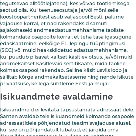
tegutsevad alltöötlejatena), kes võivad töötlemisega
seotud olla. Kui teenuseosutaja ja/või mõni selle
koostööpartneritest asub väljaspool Eesti, palume
vajaduse korral, et nad rakendaksid samuti
asjakohaseid andmeedastusmehhanisme taoliste
kolmandate osapoolte korral, et teha tasa igasugune
edasisaatmine; eelkõige ELi lepingu tüüptingimusi
(SCC) või muid heakskiidetud edastusmehhanisme,
kui puudub piisavat kaitset käsitlev otsus, ja/või muid
andmekaitset käsitlevaid sertifikaate, mida taoline
kolmas osapool rakendab. Selline käsitlusviis loob ja
säilitab kõrge andmekaitsetaseme ning nende isikute
privaatsuse, kellega suhtleme Eesti ja mujal.
Isikuandmete avaldamine
Isikuandmeid ei levitata täpsustamata adressaatidele.
Santen avaldab teie isikuandmeid kolmanda osapoole
adressaatidele põhjendatud teadmisvajaduse alusel,
kui see on põhjendatult lubatud, et järgida oma