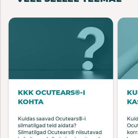
KKK OCUTEARS®-I
KU
KOHTA
KA
Kuidas saavad Ocutears®-i
Kuid
silmatilgad teid aidata?
Ocu
Silmatilgad Ocutears® niisutavad
korr