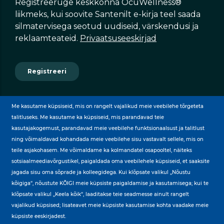
Me kasutame küpsiseid, mis on rangelt vajalikud meie veebilehe tõrgeteta
talitluseks. Me kasutame ka küpsiseid, mis parandavad teie
kasutajakogemust, parandavad meie veebilehe funktsionaalsust ja talitlust
ning võimaldavad kohandada meie veebilehe sisu vastavalt sellele, mis on
teile asjakohasem. Me võimaldame ka kolmandatel osapooltel, näiteks
BY
sotsiaalmeediavõrgustikel, paigaldada oma veebilehele küpsiseid, et saaksite
jagada sisu oma sõprade ja kolleegidega. Kui klõpsate valikul „Nõustu
kõigiga“, nõustute KÕIGI meie küpsiste paigaldamise ja kasutamisega; kui te
klõpsate valikul „Keela kõik“, laaditakse teie seadmesse ainult rangelt
vajalikud küpsised; lisateavet meie küpsiste kasutamise kohta vaadake meie
küpsiste eeskirjadest.