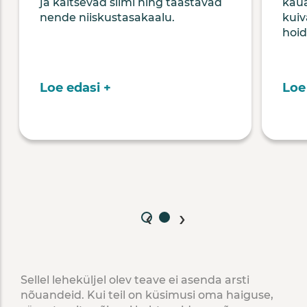
ja kaitsevad silmi ning taastavad
kaua
nende niiskustasakaalu.
kuiv
hoid
Loe edasi +
Loe
‹
›
Sellel leheküljel olev teave ei asenda arsti
nõuandeid. Kui teil on küsimusi oma haiguse,