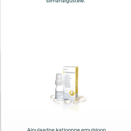
silmahaigustele.
Ainulaadne katioonne emulsioon