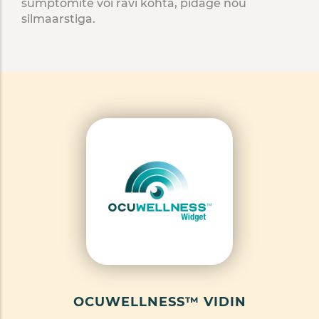
sümptomite või ravi kohta, pidage nõu
silmaarstiga.
OCUWELLNESS™ VIDIN