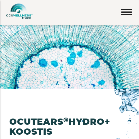
Liigu
edasi
põhisisu
juurde
®
OCUTEARS
HYDRO+
KOOSTIS