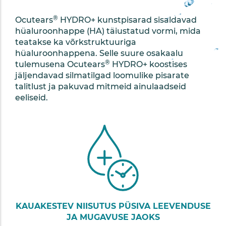
®
Ocutears
HYDRO+ kunstpisarad sisaldavad
hüaluroonhappe (HA) täiustatud vormi, mida
teatakse ka võrkstruktuuriga
hüaluroonhappena. Selle suure osakaalu
®
tulemusena Ocutears
HYDRO+ koostises
jäljendavad silmatilgad loomulike pisarate
talitlust ja pakuvad mitmeid ainulaadseid
eeliseid.
KAUAKESTEV NIISUTUS PÜSIVA LEEVENDUSE
JA MUGAVUSE JAOKS