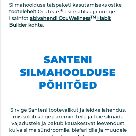
Silmahoolduse täispaketi kasutamiseks ostke
®
tootelehelt
Ocutears
-i silmatilku ja uurige
TM
lisainfot
abivahendi OcuWellness
Habit
Builder kohta
.
SANTENI
SILMAHOOLDUSE
PÕHITÕED
Sirvige Santeni tootevalikut ja leidke lahendus,
mis sobib kõige paremini teile ja teie silmade
vajadustele ja pakub kauakestvat leevendust
kuiva silma sündroomile, blefariidile ja muudele